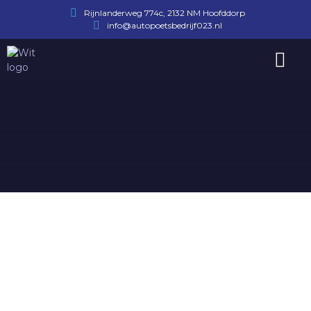
Rijnlanderweg 774c, 2132 NM Hoofddorp
info@autopoetsbedrijf023.nl
Afspraak maken