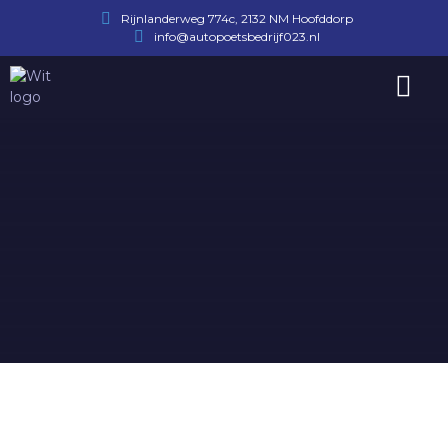
Rijnlanderweg 774c, 2132 NM Hoofddorp
info@autopoetsbedrijf023.nl
Afspraak maken