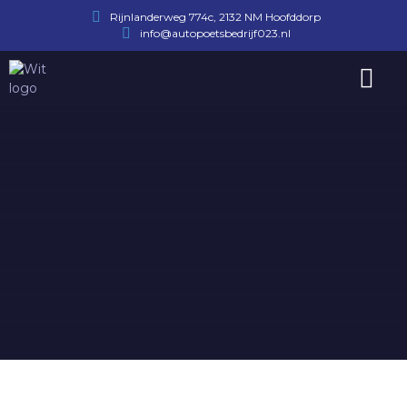
Rijnlanderweg 774c, 2132 NM Hoofddorp
info@autopoetsbedrijf023.nl
Afspraak maken