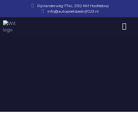
Rijnlanderweg 774c, 2132 NM Hoofddorp
info@autopoetsbedrijf023.nl
Afspraak maken