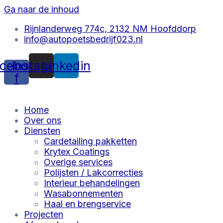
Ga naar de inhoud
Rijnlanderweg 774c, 2132 NM Hoofddorp
info@autopoetsbedrijf023.nl
cebook-
Instagram
Linkedin
f
Home
Over ons
Diensten
Cardetailing pakketten
Krytex Coatings
Overige services
Polijsten / Lakcorrecties
Interieur behandelingen
Wasabonnementen
Haal en brengservice
Projecten