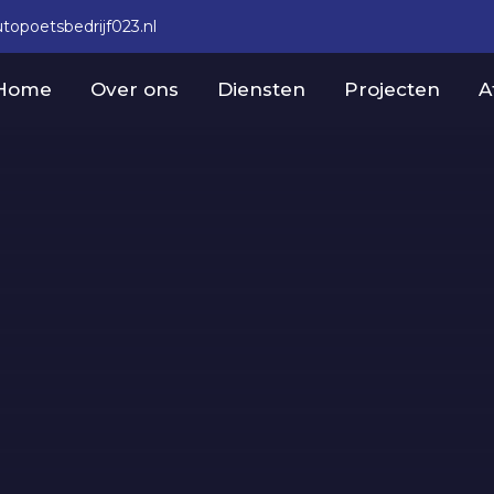
topoetsbedrijf023.nl
Home
Over ons
Diensten
Projecten
A