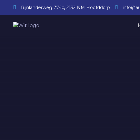
Rijnlanderweg 774c, 2132 NM Hoofddorp
info@au