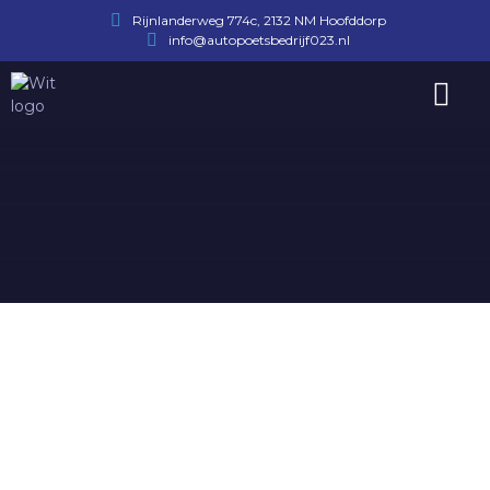
Rijnlanderweg 774c, 2132 NM Hoofddorp
info@autopoetsbedrijf023.nl
Afspraak maken